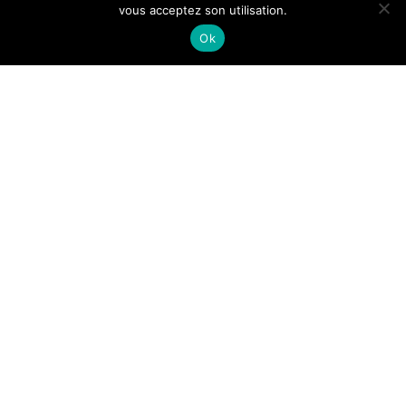
vous acceptez son utilisation.
Ok
Qui ne s’est jamais émerveillé devant un paysage, ou de
croiser un animal sauvage en pleine nature (en étant en