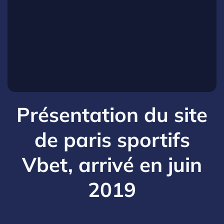
Présentation du site
de paris sportifs
Vbet, arrivé en juin
2019