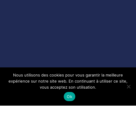
Nous utilisons des cookies pour vous garantir la meilleure
expérience sur notre site web. En continuant à utiliser ce site,
vous acceptez son utilisation.
Ok